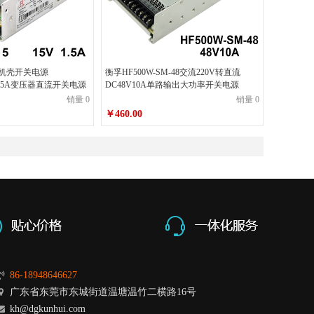
15机壳开关电源
衡孚HF500W-SM-48交流220V转直流
5V1.5A变压器直流开关电源
DC48V10A单路输出大功率开关电源
销量 0
销量 0
￥460.00
86-18948646627
广东省东莞市东城街道温塘温竹二横路16号
kh@dgkunhui.com