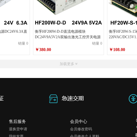
电源DC24V6.3A直
衡孚HF200W-D-D直流电源模块
衡孚HF20W-S-
DC24V9A5V2A双输出激光工控开关电源
220VAC/DC1
销量 0
销量 0
￥380.00
￥108.00
加载更多
售后服务
会员中心
退换货申请
会员修改密码
我的发票
会员修改个人资料