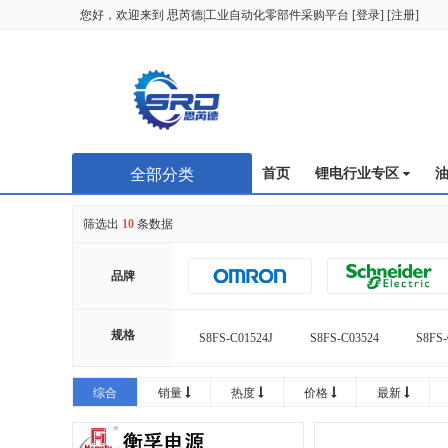
您好，欢迎来到
思芮德|工业自动化零部件采购平台
[
登录
] [
注册
]
全部分类
首页
锂电行业专区
筛选出
10
条数据
品牌
规格
S8FS-C01524J
S8FS-C03524
S8FS-
综合
销量
热度
价格
最新