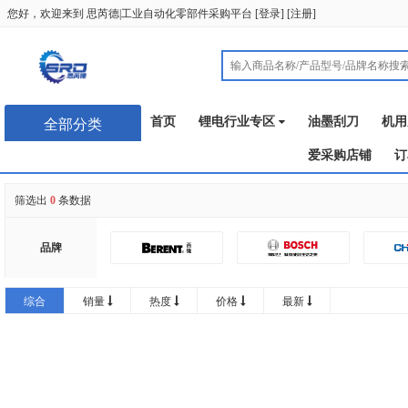
您好，欢迎来到
思芮德|工业自动化零部件采购平台
[
登录
] [
注册
]
首页
锂电行业专区
油墨刮刀
机用
全部分类
爱采购店铺
订
筛选出
0
条数据
品牌
润普
综合
销量
热度
价格
最新
GATEFLEX
思卡帕
恩典