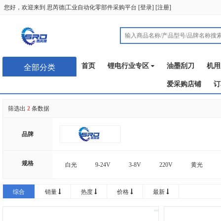
您好，欢迎来到
思芮德|工业自动化零部件采购平台
[
登录
] [
注册
]
首页
锂电行业专区
油墨刮刀
机用
全部分类
爱采购店铺
订
筛选出
2
条数据
品牌
规格
白光
9-24V
3-8V
220V
黄光
AC/DC24V
AC/DC110V
AC/DC220V
AC
综合
销量
热度
价格
最新