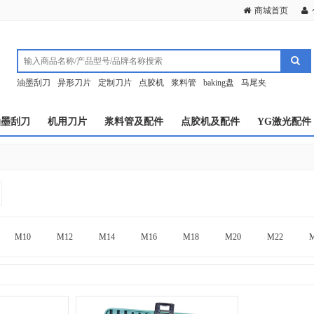
商城首页
油墨刮刀
异形刀片
定制刀片
点胶机
浆料管
baking盘
马尾夹
油墨刮刀
机用刀片
浆料管及配件
点胶机及配件
YG激光配件
M10
M12
M14
M16
M18
M20
M22