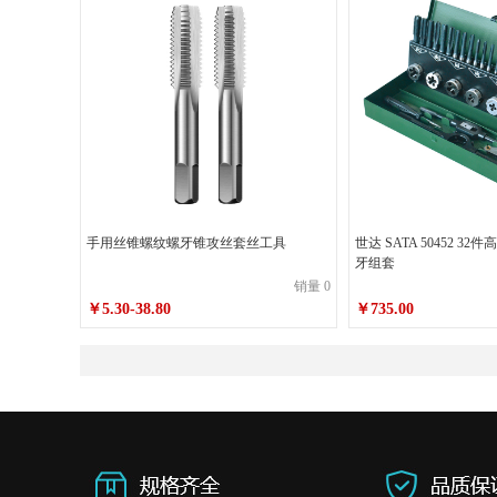
手用丝锥螺纹螺牙锥攻丝套丝工具
世达 SATA 50452 3
牙组套
销量 0
￥5.30-38.80
￥735.00