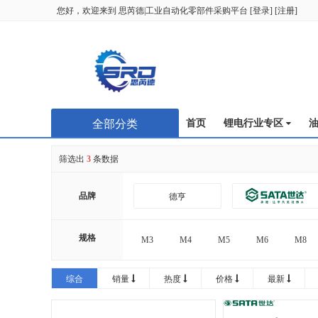
您好，欢迎来到
思芮德|工业自动化零部件采购平台
[
登录
] [
注册
]
全部分类
首页
锂电行业专区
筛选出
3
条数据
品牌
德亨
规格
M3
M4
M5
M6
M8
综合
销量
热度
价格
最新