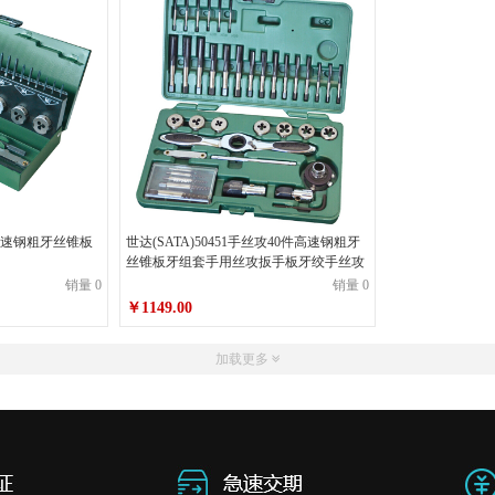
2件高速钢粗牙丝锥板
世达(SATA)50451手丝攻40件高速钢粗牙
丝锥板牙组套手用丝攻扳手板牙绞手丝攻
销量 0
销量 0
￥1149.00
加载更多