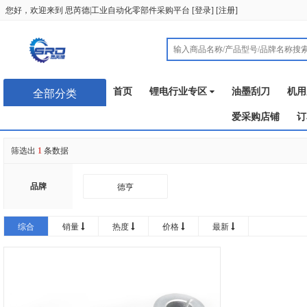
您好，欢迎来到
思芮德|工业自动化零部件采购平台
[
登录
] [
注册
]
首页
锂电行业专区
油墨刮刀
机用
全部分类
爱采购店铺
订
筛选出
1
条数据
品牌
德亨
综合
销量
热度
价格
最新