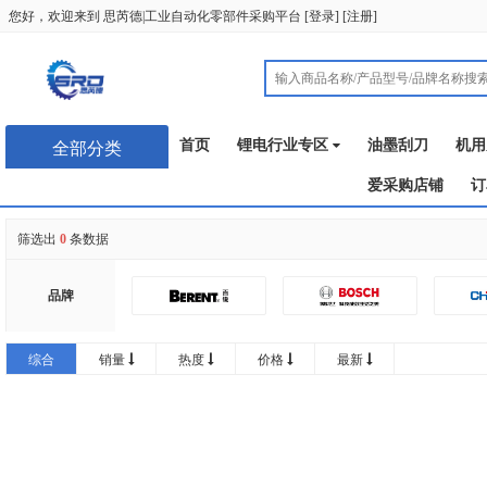
您好，欢迎来到
思芮德|工业自动化零部件采购平台
[
登录
] [
注册
]
首页
锂电行业专区
油墨刮刀
机用
全部分类
爱采购店铺
订
筛选出
0
条数据
品牌
润普
综合
销量
热度
价格
最新
GATEFLEX
思卡帕
恩典