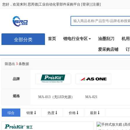
您好，欢迎来到
思芮德|工业自动化零部件采购平台
[
登录
] [
注册
]
首页
锂电行业专区
油墨刮刀
机用
全部分类
爱采购店铺
订
筛选出
3
条数据
品牌
规格
MA-013（无LED光源）
MA-021
综合
销量
热度
价格
最新