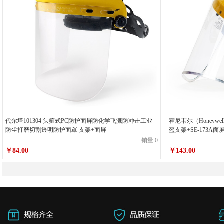
代尔塔101304 头箍式PC防护面屏防化学飞溅防冲击工业
霍尼韦尔（Honeywe
防尘打磨切割透明防护面罩 支架+面屏
盔支架+SE-173A面
销量 0
￥84.00
￥143.00