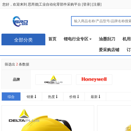
您好，欢迎来到
思芮德|工业自动化零部件采购平台
[
登录
] [
注册
]
首页
锂电行业专区
油墨刮刀
机用
全部分类
爱采购店铺
订
筛选出
2
条数据
品牌
综合
销量
热度
价格
最新